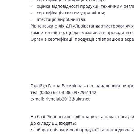
- оцінка відповідності продукції технічним рег
- сертифікація систем управління;
- атестація виробництва.
Рівненська філія ДП «Львівстандартметрологія» я
компетентністю, що дає можливість проводити оці
Орган з сертифікації продукції співпрацює з ак
Галайко Ганна Василівна – в.о. начальника випр
тел. (0362) 62-08-38, 0972961142
e-mail: rivnelab2013@ukr.net
На базі Рівненської філії працює та надає посл
До складу ВЦ входять:
• лабораторія харчової продукції та непродоволь