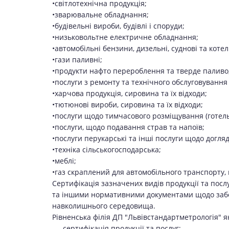
•світлотехнічна продукція;
•зварювальне обладнання;
•будівельні вироби, будівлі і споруди;
•низьковольтне електричне обладнання;
•автомобільні бензини, дизельні, суднові та коте
•гази паливні;
•продукти нафто перероблення та тверде паливо
•послуги з ремонту та технічного обслуговування
•харчова продукція, сировина та їх відходи;
•тютюнові вироби, сировина та їх відходи;
•послуги щодо тимчасового розміщування (готель
•послуги, щодо подавання страв та напоїв;
•послуги перукарські та інші послуги щодо догля
•техніка сільськогосподарська;
•меблі;
•газ скраплений для автомобільного транспорту,
Сертифікація зазначених видів продукції та пос
та іншими нормативними документами щодо забез
навколишнього середовища.
Рівненська філія ДП "Львівстандартметрологія" як
- сертифікація продукції та послуг;