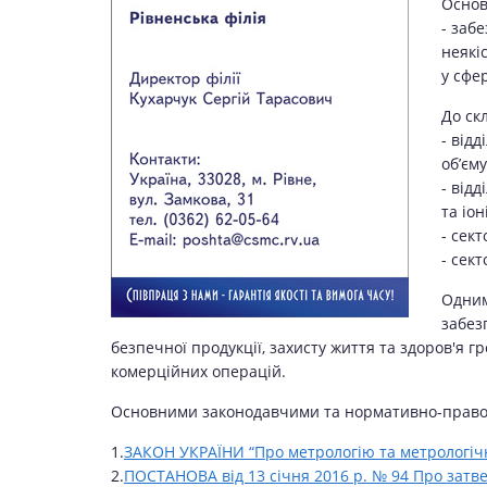
Основ
- заб
неякі
у сфер
До ск
- від
об’єму
- від
та іо
- сек
- сек
Одним
забез
безпечної продукції, захисту життя та здоров'я 
комерційних операцій.
Основними законодавчими та нормативно-правовим
1.
ЗАКОН УКРАЇНИ “Про метрологію та метрологічн
2.
ПОСТАНОВА від 13 січня 2016 р. № 94 Про затв