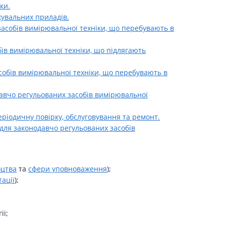
ки.
увальних приладів.
асобів вимірювальної техніки, що перебувають в
ів вимірювальної техніки, що підлягають
собів вимірювальної техніки, що перебувають в
давчо регульованих засобів вимірювальної
ріодичну повірку, обслуговування та ремонт.
для законодавчо регульованих засобів
оцтва
та
сфери уповноваження
);
ації
);
ії;