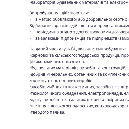
•лабораторія будівельних матеріалів та електро
Випробування здійснюються:
• з метою обов’язкової або добровільної сертифік
Відбирання зразків здійснюється представниками 
• періодично згідно з довгостроковими договора
• за заявками підприємців та підприємств (замо
На даний час галузь ВЦ включає випробування:
•харчової та сільськогосподарської продукції, пр
фізико-хімічних показників;
•будівельних матеріалів, виробів та конструкцій, 
•добрив мінеральних, органічних та комплексних
•тютюну та тютюнових виробів;
•засобів мийних та косметичних, засобів гігієни 
•технологічного обладнання, електроприладів, ел
•одягу, виробів текстильних, шкіри та шкіряних в
•насіння сільськогосподарських, квітково-декорат
•твердого палива.