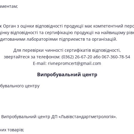
ламентам;
к Орган з оцінки відповідності продукції має компетентний пер
нку відповідності та сертифікацію продукції на найвищому рівн
редитованими лабораторіями підприємств та організацій.
Для перевірки чинності сертифікатів відповідності,
звертайтеся за телефоном: (0362) 26-67-20 або 067-360-78-54
Е-mail: rivnepromcert@gmail.com
Випробувальний центр
обувального центру
уги Випробувальний центр ДП «Львівстандартметрологія».
чих товарів;