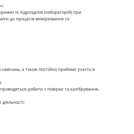
»;
емих їх підрозділів (лабораторій) при
моги до процесів вимірювання та
 навчань, а також постійно приймає участь в
;
проводяться робити з повірки та калібрування,
 діяльності;