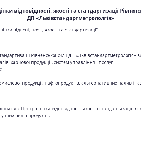
інки відповідності, якості та стандартизації Рівненсь
ДП «Львівстандартметрололгія»
нки відповідності, якості та стандартизації
стандартизації Рівненської філії ДП «Львівстандартметрологія» в
лів, харчової продукції, систем управління і послуг
;
омислової продукції, нафтопродуктів, альтернативних палив і га
огія» діє Центр оцінки відповідності, якості і стандартизації в 
тупних видів продукції: