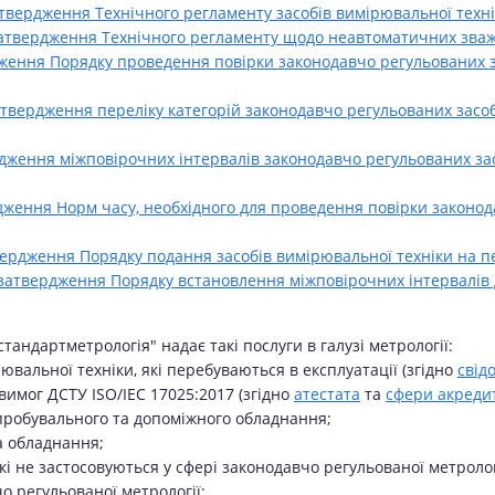
твердження Технічного регламенту засобів вимірювальної техні
затвердження Технічного регламенту щодо неавтоматичних зваж
дження Порядку проведення повірки законодавчо регульованих з
твердження переліку категорій законодавчо регульованих засоб
рдження міжповірочних інтервалів законодавчо регульованих за
рдження Норм часу, необхідного для проведення повірки законо
ердження Порядку подання засобів вимірювальної техніки на пе
затвердження Порядку встановлення міжповірочних інтервалів 
тандартметрологія" надає такі послуги в галузі метрології:
ювальної техніки, які перебуваються в експлуатації (згідно
свід
вимог ДСТУ ISO/IEC 17025:2017 (згідно
атестата
та
сфери акредит
ипробувального та допоміжного обладнання;
а обладнання;
і не застосовуються у сфері законодавчо регульованої метролог
о регульованої метрології;