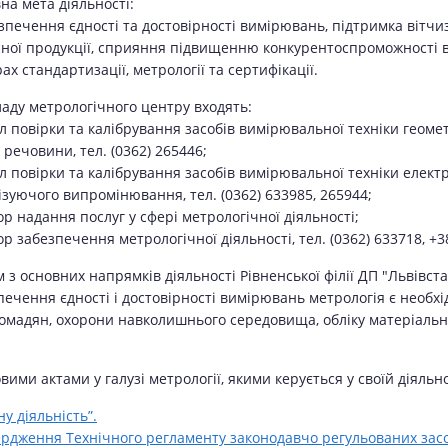
на мета діяльності:
езпечення єдності та достовірності вимірювань, підтримка вітчи
сної продукції, сприяння підвищенню конкурентоспроможності в
ах стандартизації, метрології та сертифікації.
ладу метрологічного центру входять:
діл повірки та калібрування засобів вимірювальної техніки гео
 речовини, тел. (0362) 265446;
діл повірки та калібрування засобів вимірювальної техніки елек
нізуючого випромінювання, тел. (0362) 633985, 265944;
тор надання послуг у сфері метрологічної діяльності;
тор забезпечення метрологічної діяльності, тел. (0362) 633718, +
 з основних напрямків діяльності Рівненської філії ДП "Львівст
печення єдності і достовірності вимірювань метрологія є необ
громадян, охорони навколишнього середовища, обліку матеріальн
и актами у галузі метрології, якими керується у своїй діяльно
у діяльність”.
ердження Технічного регламенту законодавчо регульованих засо