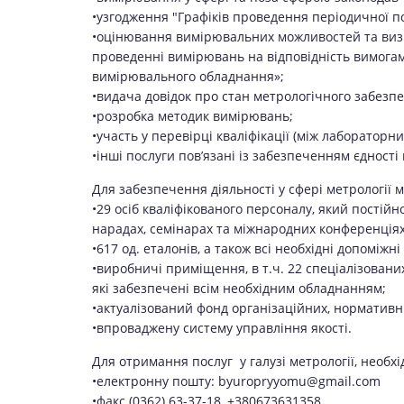
•узгодження "Графіків проведення періодичної п
•оцінювання вимірювальних можливостей та визна
проведенні вимірювань на відповідність вимога
вимірювального обладнання»;
•видача довідок про стан метрологічного забезпе
•розробка методик вимірювань;
•участь у перевірці кваліфікації (між лабораторн
•інші послуги пов’язані із забезпеченням єднос
Для забезпечення діяльності у сфері метрології 
•29 осіб кваліфікованого персоналу, який пості
нарадах, семінарах та міжнародних конференціях
•617 од. еталонів, а також всі необхідні допоміж
•виробничі приміщення, в т.ч. 22 спеціалізован
які забезпечені всім необхідним обладнанням;
•актуалізований фонд організаційних, нормативни
•впроваджену систему управління якості.
Для отримання послуг у галузі метрології, необ
•електронну пошту: byuropryyomu@gmail.com
•факс (0362) 63-37-18, +380673631358