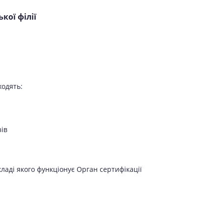
кої філії
ходять:
зів
складі якого функціонує Орган сертифікації