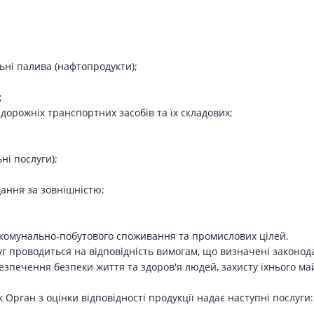
льні палива (нафтопродукти);
;
 дорожніх транспортних засобів та їх складових;
ні послуги);
дання за зовнішністю;
 комунально-побутового споживання та промислових цілей.
луг проводиться на відповідність вимогам, що визначені закон
печення безпеки життя та здоров'я людей, захисту їхнього ма
 Орган з оцінки відповідності продукції надає наступні послуги: