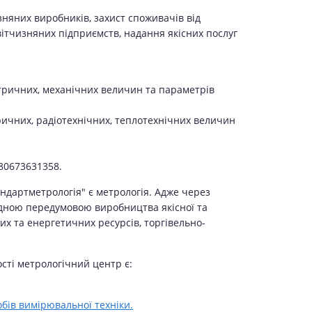
зняних виробників, захист споживачів від
ітчизняних підприємств, надання якісних послуг
метричних, механічних величин та параметрів
тричних, радіотехнічних, теплотехнічних величин
380673631358.
андартметрологія" є метрологія. Адже через
хідною передумовою виробництва якісної та
их та енергетичних ресурсів, торгівельно-
сті метрологічний центр є:
бів вимірювальної техніки.