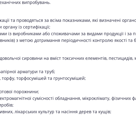
механічних випробувань.
ації та проводяться за всіма показниками, які визначені органо
органу із сертифікації;
ми із виробниками або споживачами за видами продукції і за п
вників) з метою дотримання періодичності контролю якості та б
одовольчої сировини на вміст токсичних елементів, пестицидів, м
запірної арматури та труб;
, торфу, торфосумішей та грунтосумішей;
ротової порожнини;
ектромагнітної сумісності обладнання, мікроклімату, фізичних ф
иробів;
ивних, лікарських культур та насіння дерев та кущів;