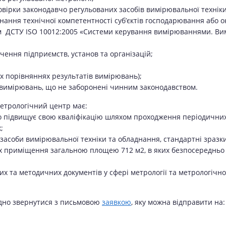
овірки законодавчо регульованих засобів вимірювальної техніки
ння технічної компетентності суб’єктів господарювання або окр
м ДСТУ ISO 10012:2005 «Системи керування вимірюваннями. Ви
чення підприємств, установ та організацій;
их порівняннях результатів вимірювань);
ті вимірювань, що не заборонені чинним законодавством.
метрологічний центр має:
йно підвищує свою кваліфікацію шляхом проходження періодичних
;
ні засоби вимірювальної техніки та обладнання, стандартні зразки
их приміщення загальною площею 712 м2, в яких безпосередньо 
х та методичних документів у сфері метрології та метрологічної
хідно звернутися з письмовою
заявкою
, яку можна відправити на: