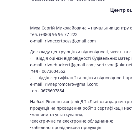
Центр оц
Муха Сергій Миколайовича – начальник центру оці
тел. (+380) 96 96-77-222
e-mail: rivnecertboss@gmail.com
До складу центру оцінки відповідності, якості та 
- відділ оцінки відповідності будівельних матеріа
e-mail: rivnebudcert@gmail.com; sertrivne@ukr.net
тел - 0673604552
- відділ сертифікації та оцінки відповідності пр
e-mail: rivnepromcert@gmail.com;
тел - 0673607854
На базі Рівненської філії ДП «Львівстандартметрол
продукції на проведення робіт з сертифікації нас
•машини та устаткування;
•електричне та електронне обладнання;
•кабельно-провідникова продукція;