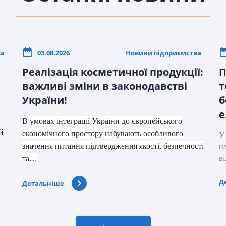
ва
03.08.2026
Новини підприємства
Реалізація косметичної продукції:
П
важливі зміни в законодавстві
т
України!
б
е
В умовах інтеграції України до європейського
й
економічного простору набувають особливого
У
значення питання підтвердження якості, безпечності
н
в
та…
Д
Детальніше