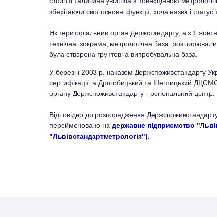
столітті Галичина увійшла з повноцінною метрологіч
зберігаючи свої основні функції, хоча назва і статус 
Як територіальний орган Держстандарту, а з 1 жовт
технічна, зокрема, метрологічна база, розширювались
була створена грунтовна випробувальна база.
У березні 2003 р. наказом Держспоживстандарту Укр
сертифікації, а Дрогобицький та Шептицький ДЦСМС 
органу Держспоживстандарту - регіональний центр.
Відповідно до розпорядження Держспоживстандарту У
перейменовано на
державне підприємство "Львів
"Львівстандартметрологія").