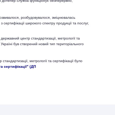
і і дотепер служба функціонує безперервно,
розвивалося, розбудовувалося, зміцнювалась
з сертифікації широкого спектру продукції та послуг,
державний центр стандартизації, метрології та
Україні був створений новий тип територіального
стандартизації, метрології та сертифікації було
а сертифікації" (ДП