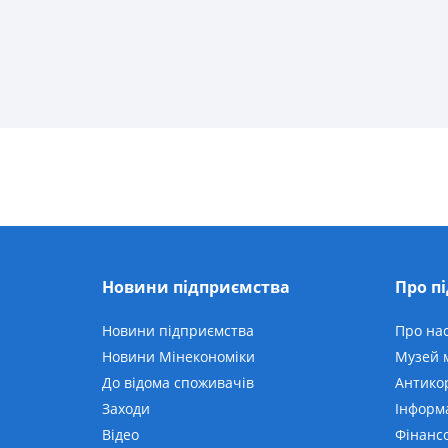
Новини підприємства
Про п
Новини підприємства
Про на
Новини Мінекономіки
Музей м
До відома споживачів
Антико
Заходи
Інформ
Відео
Фінансо