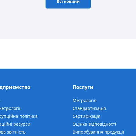
Всі новини
ідприємство
Послуги
с
Метрологія
етрології
Стандартизація
рупційна політика
Сертифікація
аційні ресурси
Оцінка відповідності
ва звітність
Випробування продукції