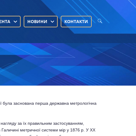
ЄНТА
НОВИНИ
КОНТАКТИ
рії була заснована перша державна метрологічна
ня нагляду за їх правильним застосуванням,
в Галичині метричної системи мір у 1876 р. У ХХ