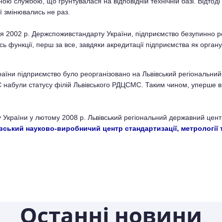
ною службою, що грунтувалася на відповідній технічній базі. Відтод
її змінювались не раз.
ня 2002 р. Держспоживстандарту України, підприємство безупинно 
 функції, перш за все, завдяки акредитації підприємства як органу 
аїни підприємство було реорганізовано на Львівський регіональний 
набули статусу філій Львівського РДЦСМС. Таким чином, уперше в 
країни у лютому 2008 р. Львівський регіональний державний центр 
ський науково-виробничий центр стандартизації, метрології т
Останні новини