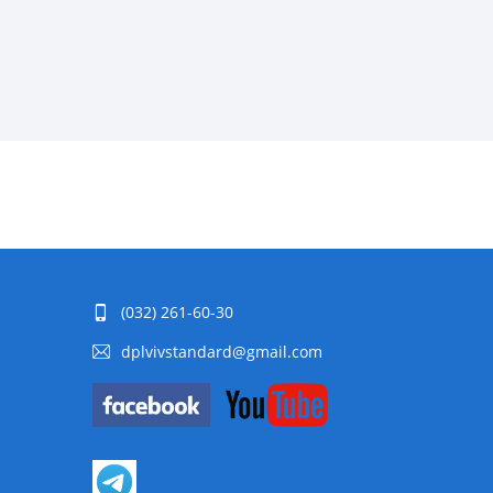
(032) 261-60-30
dplvivstandard@gmail.com