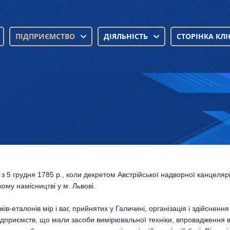
ПІДПРИЄМСТВО
ДІЯЛЬНІСТЬ
СТОРІНКА КЛІ
 з 5 грудня 1785 р., коли декретом Австрійської надворної канцеля
кому намісництві у м. Львові.
ів-еталонів мір і ваг, прийнятих у Галичині, організація і здійснен
х підприємств, що мали засоби вимірювальної техніки, впровадження 