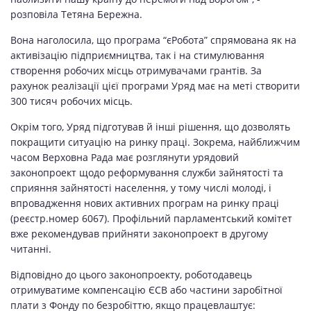
розповіла Тетяна Бережна.
Вона наголосила, що програма “єРобота” спрямована як на
активізацію підприємництва, так і на стимулювання
створення робочих місць отримувачами грантів. За
рахунок реалізації цієї програми Уряд має на меті створити
300 тисяч робочих місць.
Окрім того, Уряд підготував й інші рішення, що дозволять
покращити ситуацію на ринку праці. Зокрема, найближчим
часом Верховна Рада має розглянути урядовий
законопроект щодо реформування служби зайнятості та
сприяння зайнятості населення, у тому числі молоді, і
впровадження нових активних програм на ринку праці
(реєстр.номер 6067). Профільний парламентський комітет
вже рекомендував прийняти законопроект в другому
читанні.
Відповідно до цього законопроекту, роботодавець
отримуватиме компенсацію ЄСВ або частини заробітної
плати з Фонду по безробіттю, якщо працевлаштує: