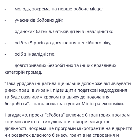
- молодь, зокрема, на перше робоче місце;
- учасників бойових дій;
- одиноких батьків, батьків дітей з інвалідністю;
- осіб за 5 років до досягнення пенсійного віку;
- осіб з інвалідністю;
- довготривалих безробітних та інших вразливих
категорій громад.
“Така урядова ініціатива ще більше допоможе активізувати
ринок праці в Україні, підвищити податкові надходження
та буде важливим кроком на шляху до подолання
безробіття”, - наголосила заступник Міністра економіки.
Нагадаємо, проект “єРобота” включає 6 грантових програм,
спрямованих на стимулювання підприємницької
діяльності. Зокрема, це програми мікрогрантів на відкриття
чи розвиток власного бізнесу, грантів на створення й