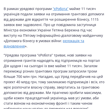
В рамках урядової програми
“єРобота”
майже 11 тисяч
українців подали заявки на отримання грантової допомоги
від держави для відкриття чи розширення бізнесу, 1115
заявок вже задоволені. Про це повідомила заступниця
Міністра економіки України Тетяна Бережна під час
виступу на П’ятому інформаційно-діалоговому майданчику
«Допомога бізнесу в умовах війни:
релокація та
відновлення
».
“Урядова програма “єРобота” триває, нові заявки на
отримання грантів надходять від підприємців на портал
Дія щодня і на сьогодні їх вже майже 11 тисяч. Загалом
переможці різних грантових програм запросили трохи
більше 700 млн грн. Нагадаю, що Уряд передбачив на цей
проект 40 млрд грн, тому закликаємо підприємців і всіх, хто
мріє розпочати власну справу, звертатись за грантовою
допомогою від держави. Ми прагнемо зробити максимум,
щоби кожен працездатний українець мав усі умови, аби
стати воїном на економічному фронті і таким чином
наблизити нашу країну до перемоги над ворогом”, -