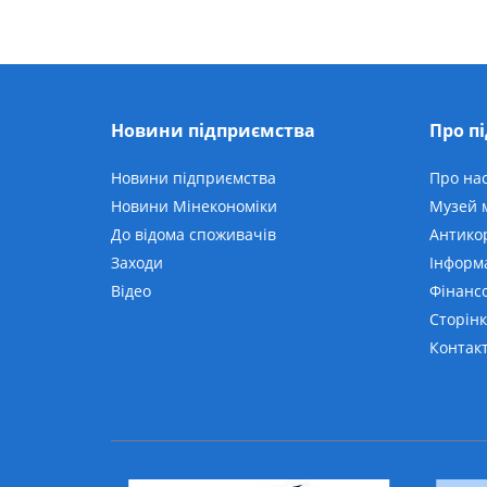
Новини підприємства
Про п
Новини підприємства
Про на
Новини Мінекономіки
Музей м
До відома споживачів
Антико
Заходи
Інформ
Відео
Фінансо
Сторінк
Контак