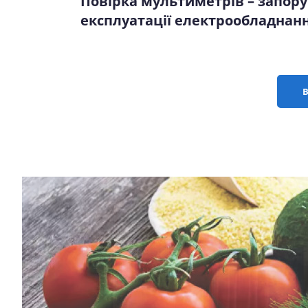
Повірка мультиметрів – запору
експлуатації електрообладнанн
В