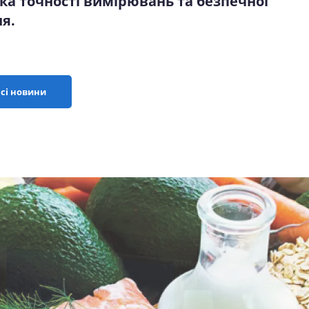
ка точності вимірювань та безпечної
я.
сі новини