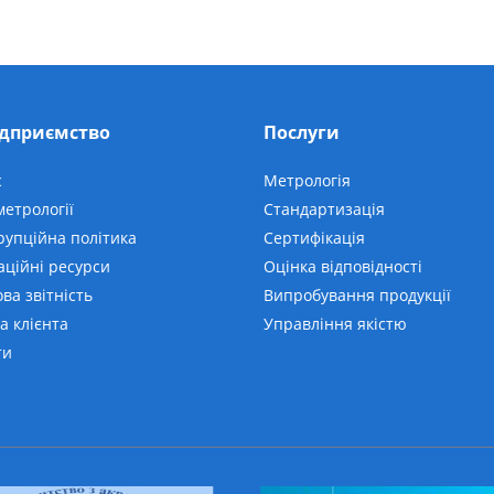
ідприємство
Послуги
с
Метрологія
етрології
Стандартизація
рупційна політика
Сертифікація
аційні ресурси
Оцінка відповідності
ва звітність
Випробування продукції
а клієнта
Управління якістю
ти