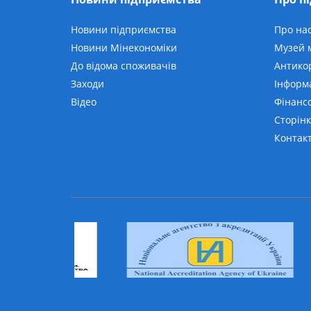
Новини підприємства
Про на
Новини Мінекономіки
Музей м
До відома споживачів
Антико
Заходи
Інформ
Відео
Фінансо
Сторінк
Контак