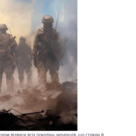
лом відваги всіх поколінь українців, що стояли й