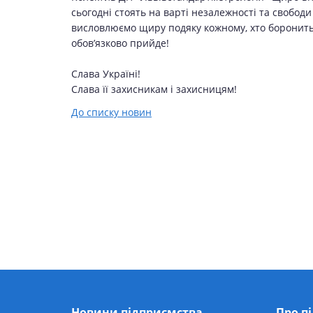
сьогодні стоять на варті незалежності та свобод
висловлюємо щиру подяку кожному, хто боронить н
обов’язково прийде!
Слава Україні!
Слава її захисникам і захисницям!
До списку новин
Новини підприємства
Про п