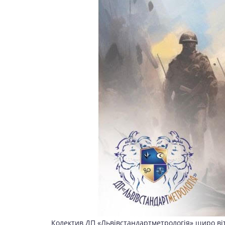
Колектив ДП «Львівстандартметрологія» щиро віта