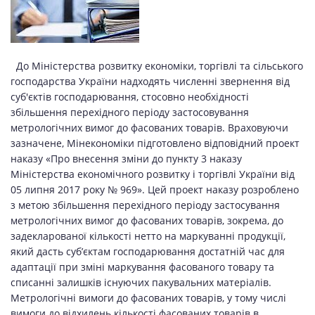
До Міністерства розвитку економіки, торгівлі та сільського
господарства України надходять численні звернення від
суб'єктів господарювання, стосовно необхідності
збільшення перехідного періоду застосовування
метрологічних вимог до фасованих товарів. Враховуючи
зазначене, Мінекономіки підготовлено відповідний проект
наказу «Про внесення зміни до пункту 3 наказу
Міністерства економічного розвитку і торгівлі України від
05 липня 2017 року № 969». Цей проект наказу розроблено
з метою збільшення перехідного періоду застосування
метрологічних вимог до фасованих товарів, зокрема, до
задекларованої кількості нетто на маркуванні продукції,
який дасть суб’єктам господарювання достатній час для
адаптації при зміні маркування фасованого товару та
списанні залишків існуючих пакувальних матеріалів.
Метрологічні вимоги до фасованих товарів, у тому числі
вимоги до відхилень кількості фасованих товарів в