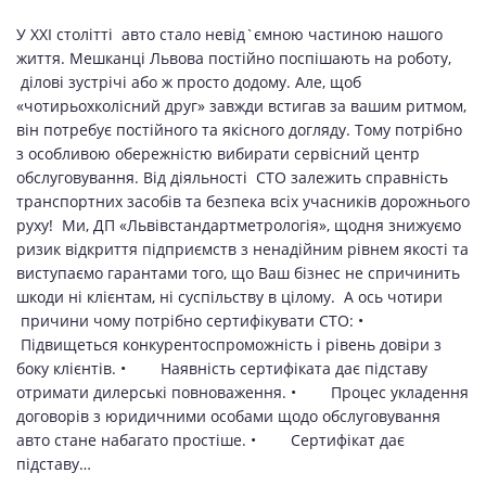
У XXI столітті авто стало невід`ємною частиною нашого
життя. Мешканці Львова постійно поспішають на роботу,
ділові зустрічі або ж просто додому. Але, щоб
«чотирьохколісний друг» завжди встигав за вашим ритмом,
він потребує постійного та якісного догляду. Тому потрібно
з особливою обережністю вибирати сервісний центр
обслуговування. Від діяльності СТО залежить справність
транспортних засобів та безпека всіх учасників дорожнього
руху! Ми, ДП «Львівстандартметрологія», щодня знижуємо
ризик відкриття підприємств з ненадійним рівнем якості та
виступаємо гарантами того, що Ваш бізнес не спричинить
шкоди ні клієнтам, ні суспільству в цілому. А ось чотири
причини чому потрібно сертифікувати СТО: •
Підвищеться конкурентоспроможність і рівень довіри з
боку клієнтів. • Наявність сертифіката дає підставу
отримати дилерські повноваження. • Процес укладення
договорів з юридичними особами щодо обслуговування
авто стане набагато простіше. • Сертифікат дає
підставу…