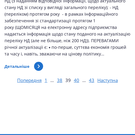
НД (з наданням відповідної інформації, щодо актуального
стану НД зі списку у вигляді загального переліку); - НД
(переліком) протягом року - в рамках Інформаційного
забезпечення зі стандартизації протягом 1
року (ЩОМІСЯЦЯ на електронну адресу підприємства
надається інформація щодо стану поданого на актуалізацію
переліку НД (але не більше, ніж 200 НД)). ПЕРЕВАГАМИ
річної актуалізації є: ▪ по-перше, суттєва економія грошей
та часу і, навіть, зважаючи на цінову політику…
Детальніше
Попередня
1
…
38
39
40
…
43
Наступна