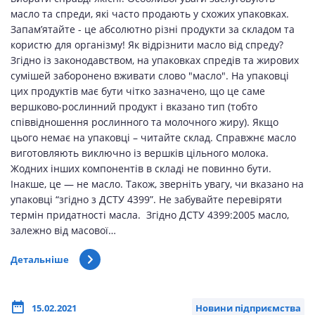
масло та спреди, які часто продають у схожих упаковках.
Запам’ятайте - це абсолютно різні продукти за складом та
користю для організму! Як відрізнити масло від спреду?
Згідно із законодавством, на упаковках спредів та жирових
сумішей заборонено вживати слово "масло". На упаковці
цих продуктів має бути чітко зазначено, що це саме
вершково-рослинний продукт і вказано тип (тобто
співвідношення рослинного та молочного жиру). Якщо
цього немає на упаковці – читайте склад. Справжнє масло
виготовляють виключно із вершків цільного молока.
Жодних інших компонентів в складі не повинно бути.
Інакше, це — не масло. Також, зверніть увагу, чи вказано на
упаковці “згідно з ДСТУ 4399”. Не забувайте перевіряти
термін придатності масла. Згідно ДСТУ 4399:2005 масло,
залежно від масової…
Детальніше
15.02.2021
Новини підприємства