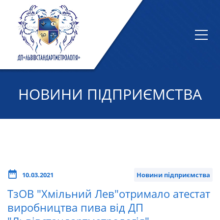
НОВИНИ ПІДПРИЄМСТВА
10.03.2021
Новини підприємства
ТзОВ "Хмільний Лев"отримало атестат
виробництва пива від ДП