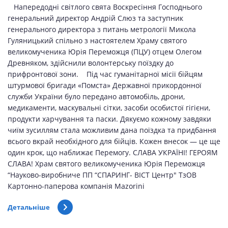
Напередодні світлого свята Воскресіння Господнього
генеральний директор Андрій Слюз та заступник
генерального директора з питань метрології Микола
Гуляницький спільно з настоятелем Храму святого
великомученика Юрія Переможця (ПЦУ) отцем Олегом
Древняком, здійснили волонтерську поїздку до
прифронтової зони. Під час гуманітарної місії бійцям
штурмової бригади «Помста» Державної прикордонної
служби України було передано автомобіль, дрони,
медикаменти, маскувальні сітки, засоби особистої гігієни,
продукти харчування та паски. Дякуємо кожному завдяки
чиїм зусиллям стала можливим дана поїздка та придбання
всього вкрай необхідного для бійців. Кожен внесок — це ще
один крок, що наближає Перемогу. СЛАВА УКРАЇНІ! ГЕРОЯМ
СЛАВА! Храм святого великомученика Юрія Переможця
“Науково-виробниче ПП “СПАРИНГ- ВІСТ Центр" ТзОВ
Картонно-паперова компанія Mazorini
Детальніше