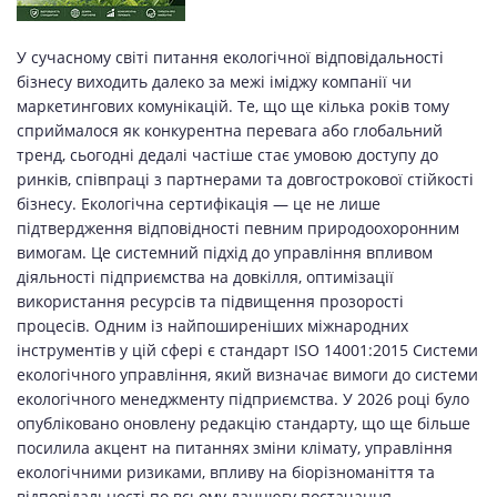
У сучасному світі питання екологічної відповідальності
бізнесу виходить далеко за межі іміджу компанії чи
маркетингових комунікацій. Те, що ще кілька років тому
сприймалося як конкурентна перевага або глобальний
тренд, сьогодні дедалі частіше стає умовою доступу до
ринків, співпраці з партнерами та довгострокової стійкості
бізнесу. Екологічна сертифікація — це не лише
підтвердження відповідності певним природоохоронним
вимогам. Це системний підхід до управління впливом
діяльності підприємства на довкілля, оптимізації
використання ресурсів та підвищення прозорості
процесів. Одним із найпоширеніших міжнародних
інструментів у цій сфері є стандарт ISO 14001:2015 Системи
екологічного управління, який визначає вимоги до системи
екологічного менеджменту підприємства. У 2026 році було
опубліковано оновлену редакцію стандарту, що ще більше
посилила акцент на питаннях зміни клімату, управління
екологічними ризиками, впливу на біорізноманіття та
відповідальності по всьому ланцюгу постачання. …