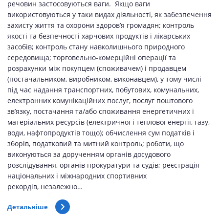
речовин застосовуються ваги. Якщо ваги
використовуються у таки видах діяльності, як забезпечення
захисту життя та охорони здоров’я громадян; контроль
якості та безпечності харчових продуктів і лікарських
засобів; контроль стану навколишнього природного
середовища; торговельно-комерційні операції та
розрахунки між покупцем (споживачем) і продавцем
(постачальником, виробником, виконавцем), у тому числі
під час надання транспортних, побутових, комунальних,
електронних комунікаційних послуг, послуг поштового
зв’язку, постачання та/або споживання енергетичних і
матеріальних ресурсів (електричної і теплової енергії, газу,
води, нафтопродуктів тощо); обчислення сум податків і
зборів, податковий та митний контроль; роботи, що
виконуються за дорученням органів досудового
розслідування, органів прокуратури та судів; реєстрація
національних і міжнародних спортивних
рекордів, незалежно…
Детальніше