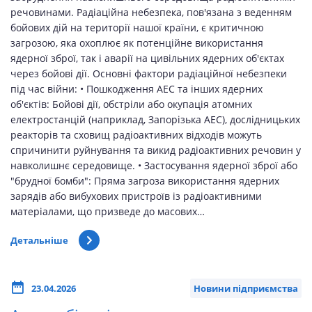
речовинами. Радіаційна небезпека, пов'язана з веденням
бойових дій на території нашої країни, є критичною
загрозою, яка охоплює як потенційне використання
ядерної зброї, так і аварії на цивільних ядерних об'єктах
через бойові дії. Основні фактори радіаційної небезпеки
під час війни: • Пошкодження АЕС та інших ядерних
об'єктів: Бойові дії, обстріли або окупація атомних
електростанцій (наприклад, Запорізька АЕС), дослідницьких
реакторів та сховищ радіоактивних відходів можуть
спричинити руйнування та викид радіоактивних речовин у
навколишнє середовище. • Застосування ядерної зброї або
"брудної бомби": Пряма загроза використання ядерних
зарядів або вибухових пристроїв із радіоактивними
матеріалами, що призведе до масових…
Детальніше
23.04.2026
Новини підприємства