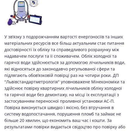
У зв’язку з подорожчанням вартості енергоносіїв та інших
матеріальних ресурсів все більш актуальним стає питання
достовірності їх обліку та справедливого розрахунку між
надавачем послуги та її споживачем. Облік холодної та
гарячої води здійснюється за допомогою лічильників води,
які відносяться до законодавчо регульованої сфери та
підлягають обов’язковій повірці раз на чотири роки. ДП
"Львівстандартметрологія" уповноважене Мінекономіки та
здійснює повірку квартирних лічильників обліку холодної
та гарячої води без демонтажу, на місці їх експлуатації з
застосуванням переносної проливної установки АС-П.
Повірка виконується швидко і якісно, без втручання в
систему водопостачання, порушення пломб та займає не
більше 20 хвилин, що економить ваш час і кошти. За
результатами повірки видається свідоцтво про повірку або