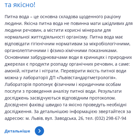
та якісно!
Питна вода – це основна складова щоденного раціону
людини. Якісна питна вода не повинна мати шкідливих для
людини речовин, а містити корисні мінерали для
нормальної життєдіяльності організму. Питна вода має
відповідати гігієнічним нормативам за мікробіологічними,
органолептичними і фізико-хімічними показниками.
Основними забруднювачами води в криницях і природних
джерелах є продукти розпаду органічних речовин, а саме:
амоній, нітрити і нітрати. Перевірити якість питної води
можна у лабораторії ДП «Львівстандартметрологія».
Лабораторія пропонує фізичним і юридичним особам
послуги з проведення аналізу питної води. Результати
досліджень засвідчуються відповідним протоколом.
Досвідчені фахівці швидко та якісно проведуть необхідні
дослідження. За детальнішою інформацією звертайтеся за
адресою: м. Львів, вул. Заводська, 26, тел. (032) 298-67-94
Детальніше