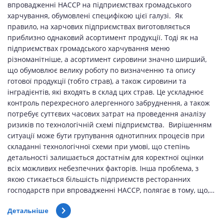
впровадженні НАССР на підприємствах громадського
харчування, обумовлені специфікою цієї галузі. Як
правило, на харчових підприємствах виготовляється
приблизно однаковий асортимент продукції. Тоді як на
підприємствах громадського харчування меню
різноманітніше, а асортимент сировини значно ширший,
що обумовлює велику роботу по визначенню та опису
готової продукції (тобто страв), а також сировини та
інградієнтів, які входять в склад цих страв. Це ускладнює
контроль перехресного алергенного забруднення, а також
потребує суттєвих часових затрат на проведення аналізу
ризиків по технологічній схемі підприємства. Вирішенням
ситуації може бути групування однотипних процесів при
складанні технологічної схеми при умові, що степінь
детальності залишається достатнім для коректної оцінки
всіх можливих небезпечних факторів. Інша проблема, з
якою стикається більшість підприємств ресторанних
господарств при впровадженні НАССР, полягає в тому, що,…
Детальніше