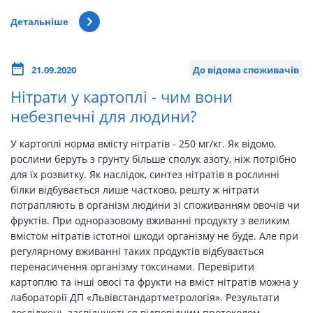
Детальніше
21.09.2020
До відома споживачів
Нітрати у картоплі - чим вони
небезпечні для людини?
У картоплі норма вмісту нітратів - 250 мг/кг. Як відомо,
рослини беруть з грунту більше сполук азоту, ніж потрібно
для їх розвитку. Як наслідок, синтез нітратів в рослинні
білки відбувається лише частково, решту ж нітрати
потрапляють в організм людини зі споживанням овочів чи
фруктів. При одноразовому вживанні продукту з великим
вмістом нітратів істотної шкоди організму не буде. Але при
регулярному вживанні таких продуктів відбувається
перенасичення організму токсинами. Перевірити
картоплю та інші овосі та фрукти на вміст нітратів можна у
лабораторії ДП «Львівстандартметрологія». Результати
досліджень засвідчуються відповідним протоколом.