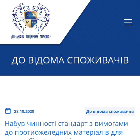
ДО ВІДОМА СПОЖИВАЧІВ
28.10.2020
До відома споживачів
Набув чинності стандарт з вимогами
до протиожеледних матеріалів для