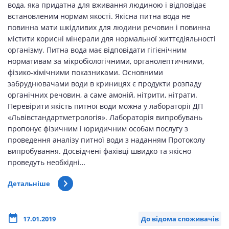
вода, яка придатна для вживання людиною і відповідає
встановленим нормам якості. Якісна питна вода не
повинна мати шкідливих для людини речовин і повинна
містити корисні мінерали для нормальної життєдіяльності
організму. Питна вода має відповідати гігієнічним
нормативам за мікробіологічними, органолептичними,
фізико-хімічними показниками. Основними
забруднювачами води в криницях є продукти розпаду
органічних речовин, а саме амоній, нітрити, нітрати.
Перевірити якість питної води можна у лабораторії ДП
«Львівстандартметрологія». Лабораторія випробувань
пропонує фізичним і юридичним особам послугу з
проведення аналізу питної води з наданням Протоколу
випробування. Досвідчені фахівці швидко та якісно
проведуть необхідні…
Детальніше
17.01.2019
До відома споживачів