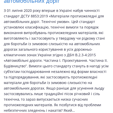
автомобільних доріг
З 01 липня 2020 року вперше в Україні набув чинності
стандарт ДСТУ 8853:2019 «Матеріали протиожеледні для
автомобільних доріг. Технічні умови». Цей стандарт
установлює класифікацію, технічні вимоги та порядок
виконання випробувань протиожеледних матеріалів, які
виготовляють і застосовують у твердому чи рідкому стані
для боротьби із зимовою слизькістю на автомобільних
дорогах загального користування в усіх дорожньо-
кліматичних зонах України згідно з ДБН В.2.3-4:2015
«Автомобільні дороги. Частина І. Проектування. Частина ІІ.
Будівництво”. Вимоги цього стандарту стануть в нагоді усім
суб’єктам господарювання незалежно від форми власності
та підпорядкування, які застосовують протиожеледні
матеріали для боротьби із зимовою слизькістю на
автомобільних дорогах. Якщо раніше для усунення льоду
застосовувались лише традиційні пісок річковий і сіль
технічна, то зараз випускається низка сучасних
протиожеледних матералів. Як позбутися від проблеми
небезпечних зледенінь і накатів? Який…