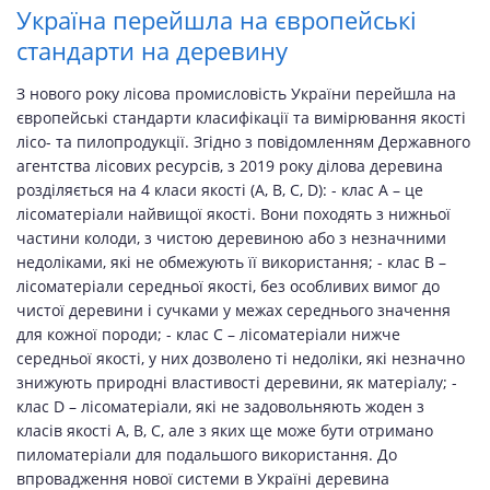
Україна перейшла на європейські
стандарти на деревину
З нового року лісова промисловість України перейшла на
європейські стандарти класифікації та вимірювання якості
лісо- та пилопродукції. Згідно з повідомленням Державного
агентства лісових ресурсів, з 2019 року ділова деревина
розділяється на 4 класи якості (A, B, C, D): - клас А – це
лісоматеріали найвищої якості. Вони походять з нижньої
частини колоди, з чистою деревиною або з незначними
недоліками, які не обмежують її використання; - клас В –
лісоматеріали середньої якості, без особливих вимог до
чистої деревини і сучками у межах середнього значення
для кожної породи; - клас С – лісоматеріали нижче
середньої якості, у них дозволено ті недоліки, які незначно
знижують природні властивості деревини, як матеріалу; -
клас D – лісоматеріали, які не задовольняють жоден з
класів якості А, B, C, але з яких ще може бути отримано
пиломатеріали для подальшого використання. До
впровадження нової системи в Україні деревина