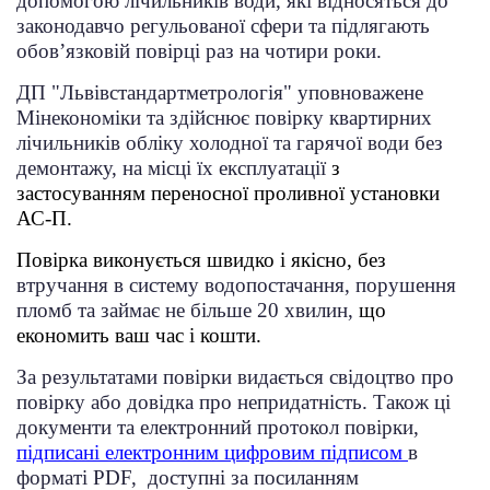
допомогою лічильників води, які відносяться до
законодавчо регульованої сфери та підлягають
обов’язковій повірці раз на чотири роки.
ДП "Львівстандартметрологія" уповноважене
Мінекономіки та здійснює повірку квартирних
лічильників обліку холодної та гарячої води без
демонтажу, на місці їх експлуатації
з
застосуванням переносної проливної установки
АС-П.
Повірка виконується швидко і якісно, без
втручання в систему водопостачання, порушення
пломб та займає не більше 20 хвилин,
що
економить ваш час і кошти.
За результатами повірки видається свідоцтво про
повірку або довідка про непридатність. Також ці
документи та електронний протокол повірки,
підписані електронним цифровим підписом
в
форматі
PDF
, доступні за посиланням