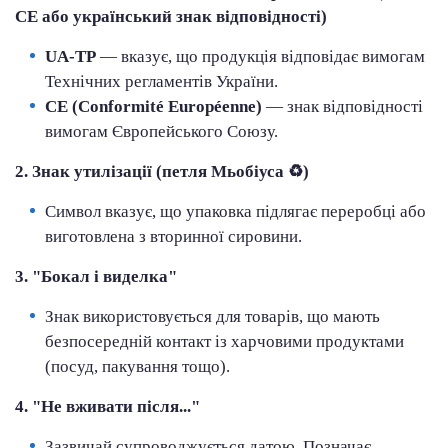
СЕ або український знак відповідності)
UA-ТР
— вказує, що продукція відповідає вимогам
Технічних регламентів України.
CE (Conformité Européenne)
— знак відповідності
вимогам Європейського Союзу.
♻
2. Знак утилізації (петля Мьобіуса
)
Символ вказує, що упаковка підлягає переробці або
виготовлена з вторинної сировини.
3. "Бокал і виделка"
Знак використовується для товарів, що мають
безпосередній контакт із харчовими продуктами
(посуд, пакування тощо).
4. "Не вживати після..."
Зазвичай супроводжується датою. Позначає