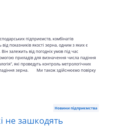
сподарських підприємств, комбінатів
від показників якості зерна, одним з яких є
Він залежить від погодніх умов під час
помогою приладів для визначення числа падіння
огія”, які проведуть контроль метрологічних
а падіння зерна. Ми також здійснюємо повірку
Новини підприємства
кі не зашкодять