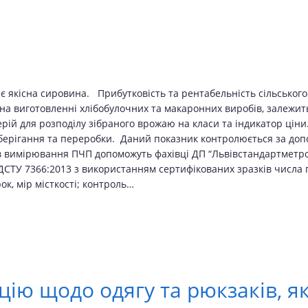
якісна сировина. Прибутковість та рентабельність сільського
на виготовленні хлібобулочних та макаронних виробів, залежить 
й для розподілу зібраного врожаю на класи та індикатор ціни. 
зберігання та переробки. Даний показник контролюється за до
 вимірювання ПЧП допоможуть фахівці ДП “Львівстандартметрол
ДСТУ 7366:2013 з використанням сертифікованих зразків числ
рок, мір місткості; контроль…
ію щодо одягу та рюкзаків, я