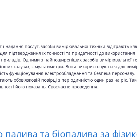
т і надання послуг, засоби вимірювальної техніки відіграють кл
Для підтвердження їх точності та придатності до використання 
 приладів. Одними з найпоширеніших засобів вимірювальної тех
а інших галузях, є мультиметри. Вони використовуються для вим
йність функціонування електрообладнання та безпека персоналу
ягають обов'язковій повірці з періодичністю один раз на рік. Т
льності його показань. Своєчасне проведення…
 палива та біопалива за фізи