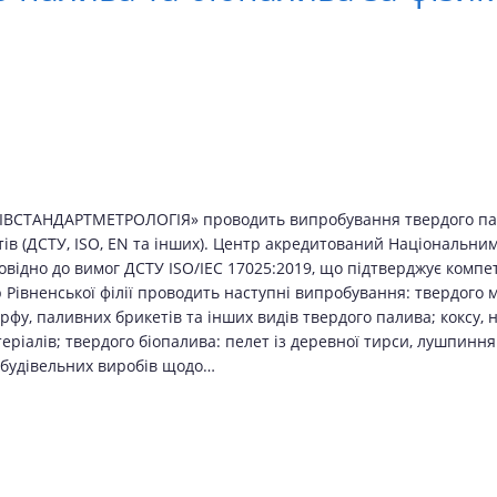
ВІВСТАНДАРТМЕТРОЛОГІЯ» проводить випробування твердого пал
в (ДСТУ, ISO, EN та інших). Центр акредитований Національним 
овідно до вимог ДСТУ ISO/IEC 17025:2019, що підтверджує компет
івненської філії проводить наступні випробування: твердого мін
рфу, паливних брикетів та інших видів твердого палива; коксу, на
еріалів; твердого біопалива: пелет із деревної тирси, лушпиння
 будівельних виробів щодо…