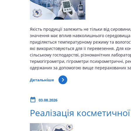
Якість продукції залежить не тільки від сировин
значення має вплив навколишнього середовища пі
приділяється температурному режиму та вологості
які використовуються для її перевезення. Для к
сільському господарстві, різноманітних лаборато
термогігрометри, гігрометри психрометричні, ре
одержаних за допомогою вище перерахованих зас
Детальніше
03.08.2026
Реалізація косметичної 