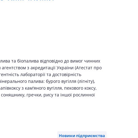
ива та біопалива відповідно до вимог чинних
агентством з акредитації України (Атестат про
ентність лабораторії та достовірність
ерального палива: бурого вугілля (лігніту),
півкоксу з кам'яного вугілля, пекового коксу,
 соняшнику, гречки, рису та іншої рослинної
Новини підприємства