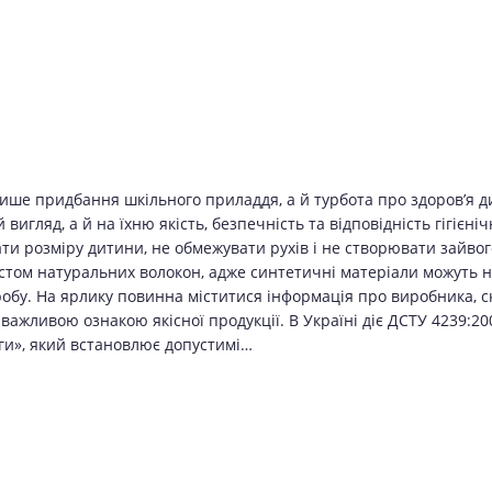
лише придбання шкільного приладдя, а й турбота про здоров’я д
вигляд, а й на їхню якість, безпечність та відповідність гігієн
дати розміру дитини, не обмежувати рухів і не створювати зайв
стом натуральних волокон, адже синтетичні матеріали можуть н
обу. На ярлику повинна міститися інформація про виробника, с
ажливою ознакою якісної продукції. В Україні діє ДСТУ 4239:20
оги», який встановлює допустимі…