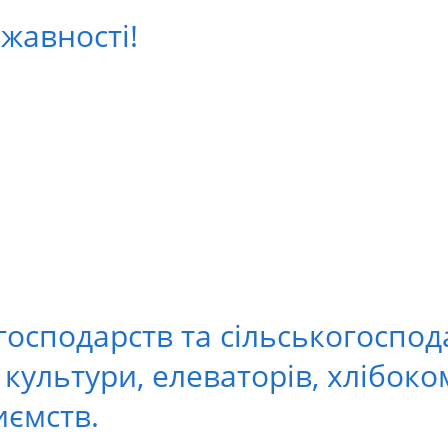
жавності!
господарств та сільськогоспод
ультури, елеваторів, хлібоком
иємств.