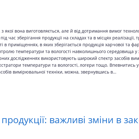
и, з якої вона виготовляється, але й від дотримання вимог техн
д час зберігання продукції на складах та в місцях реалізації,
 в приміщеннях, в яких зберігається продукція харчової та фар
онтролю температури та вологості навколишнього середовища у 
рних дослідженнях використовують широкий спектр засобів вимі
єстратори температури та вологості, логери тощо. Впевнитись у
обів вимірювальної техніки, можна, звернувшись в…
продукції: важливі зміни в за