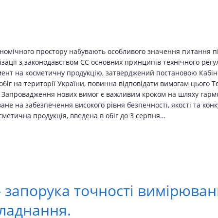
ономічного простору набувають особливого значення питання під
ації з законодавством ЄС основних принципів технічного регул
ент на косметичну продукцію, затверджений постановою Кабінету
обіг на території України, повинна відповідати вимогам цього 
 Запровадження нових вимог є важливим кроком на шляху гармон
не на забезпечення високого рівня безпечності, якості та кон
метична продукція, введена в обіг до 3 серпня…
 запорука точності вимірюван
бладнання.